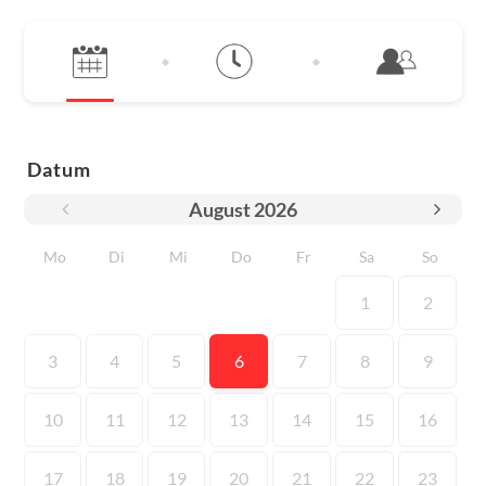
Datum
August
2026
Mo
Di
Mi
Do
Fr
Sa
So
1
2
3
4
5
6
7
8
9
10
11
12
13
14
15
16
17
18
19
20
21
22
23