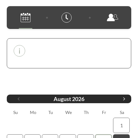
Au delà de 10 personnes, appeler au
04 89 14 82 03
Datum
August
2026
Su
Mo
Tu
We
Th
Fr
Sa
1