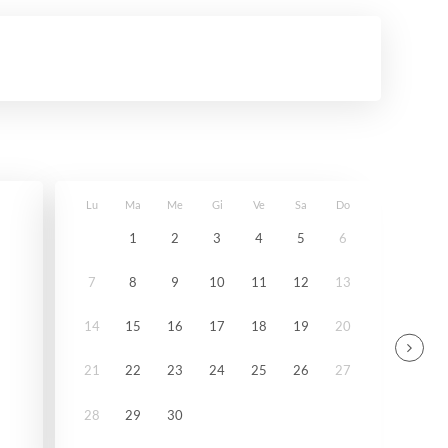
Lu
Ma
Me
Gi
Ve
Sa
Do
1
2
3
4
5
6
7
8
9
10
11
12
13
14
15
16
17
18
19
20
21
22
23
24
25
26
27
28
29
30