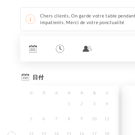
Chers clients, On garde votre table pendant
impatients. Merci de votre ponctualité
日付
日
月
火
水
木
金
土
1
2
3
4
5
6
7
8
9
10
11
12
13
14
15
16
17
18