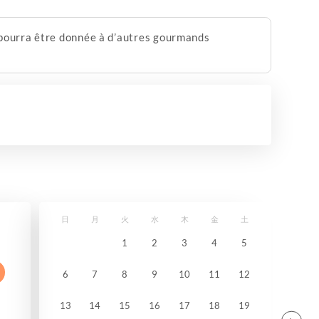
e pourra être donnée à d’autres gourmands
日
月
火
水
木
金
土
1
2
3
4
5
6
7
8
9
10
11
12
13
14
15
16
17
18
19