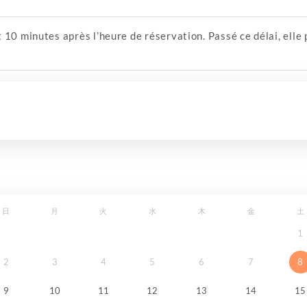
 10 minutes après l’heure de réservation. Passé ce délai, ell
日
月
火
水
木
金
土
1
2
3
4
5
6
7
8
9
10
11
12
13
14
15