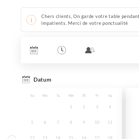
Chers clients, On garde votre table pendant
impatients. Merci de votre ponctualité
Datum
Su
Mo
Tu
We
Th
Fr
Sa
1
2
3
4
5
6
7
8
9
10
11
12
13
14
15
16
17
18