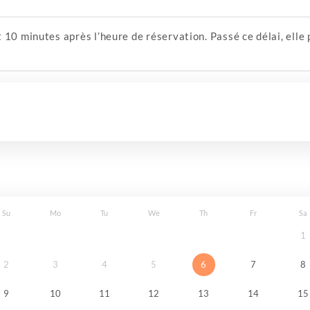
 10 minutes après l’heure de réservation. Passé ce délai, ell
Su
Mo
Tu
We
Th
Fr
Sa
1
2
3
4
5
6
7
8
9
10
11
12
13
14
15