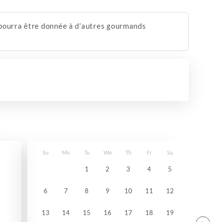
e pourra être donnée à d’autres gourmands
Su
Mo
Tu
We
Th
Fr
Sa
1
2
3
4
5
6
7
8
9
10
11
12
13
14
15
16
17
18
19