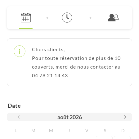
Chers clients,
Pour toute réservation de plus de 10
couverts, merci de nous contacter au
04 78 21 14 43
Date
août
2026
L
M
M
J
V
S
D