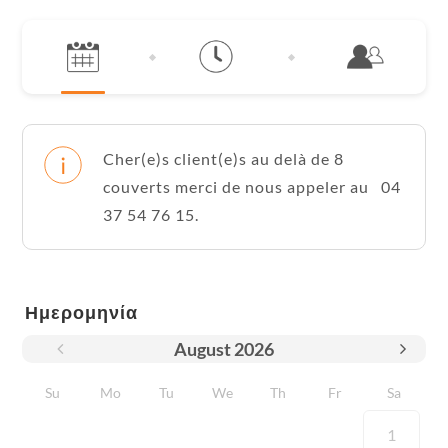
Cher(e)s client(e)s au delà de 8
couverts merci de nous appeler au 04
37 54 76 15.
Ημερομηνία
August
2026
Su
Mo
Tu
We
Th
Fr
Sa
1