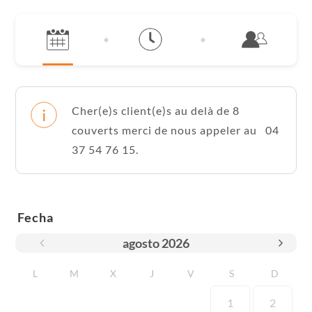
Cher(e)s client(e)s au delà de 8
couverts merci de nous appeler au 04
37 54 76 15.
Fecha
agosto
2026
L
M
X
J
V
S
D
1
2