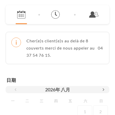
Cher(e)s client(e)s au delà de 8
couverts merci de nous appeler au 04
37 54 76 15.
日期
2026
年
八月
一
二
三
四
五
六
日
1
2