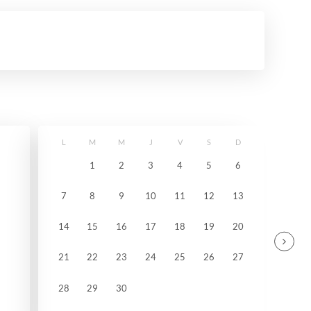
L
M
M
J
V
S
D
1
2
3
4
5
6
7
8
9
10
11
12
13
14
15
16
17
18
19
20
21
22
23
24
25
26
27
28
29
30