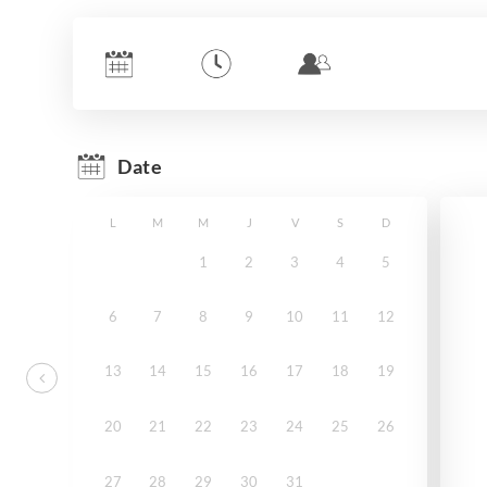
Date
L
M
M
J
V
S
D
1
2
3
4
5
6
7
8
9
10
11
12
13
14
15
16
17
18
19
20
21
22
23
24
25
26
27
28
29
30
31