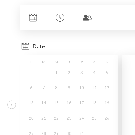
Date
L
M
M
J
V
S
D
1
2
3
4
5
6
7
8
9
10
11
12
13
14
15
16
17
18
19
20
21
22
23
24
25
26
27
28
29
30
31