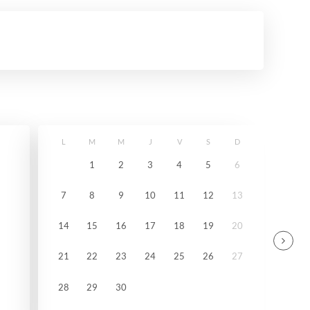
L
M
M
J
V
S
D
1
2
3
4
5
6
7
8
9
10
11
12
13
14
15
16
17
18
19
20
21
22
23
24
25
26
27
28
29
30