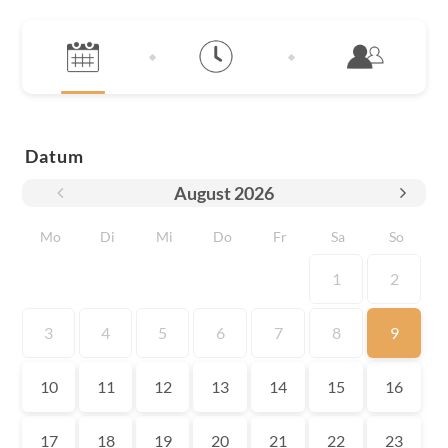
Datum
August
2026
Mo
Di
Mi
Do
Fr
Sa
So
1
2
3
4
5
6
7
8
9
10
11
12
13
14
15
16
17
18
19
20
21
22
23