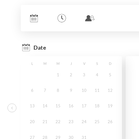
Date
L
M
M
J
V
S
D
1
2
3
4
5
6
7
8
9
10
11
12
13
14
15
16
17
18
19
20
21
22
23
24
25
26
27
28
29
30
31