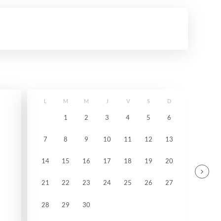
L
M
M
J
V
S
D
1
2
3
4
5
6
7
8
9
10
11
12
13
14
15
16
17
18
19
20
21
22
23
24
25
26
27
28
29
30