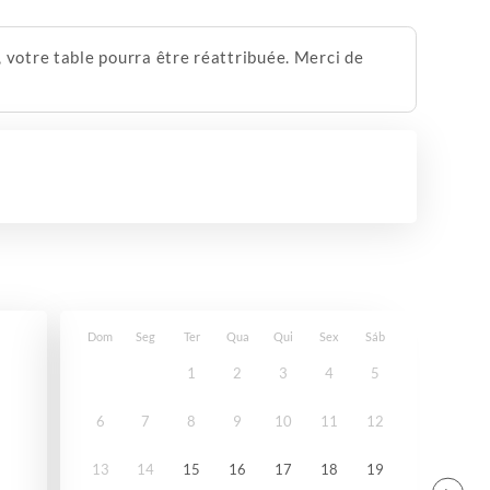
 votre table pourra être réattribuée. Merci de
Dom
Seg
Ter
Qua
Qui
Sex
Sáb
1
2
3
4
5
6
7
8
9
10
11
12
13
14
15
16
17
18
19