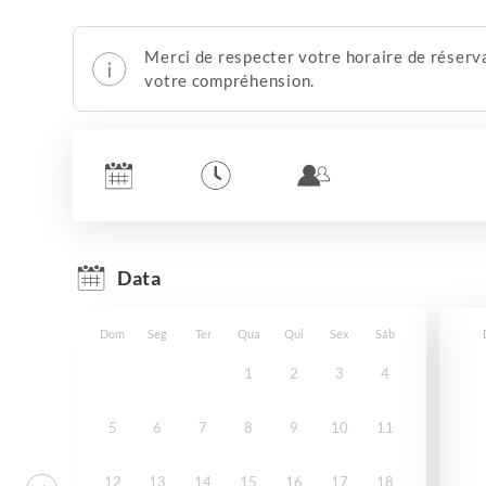
Merci de respecter votre horaire de réserv
votre compréhension.
Data
Dom
Seg
Ter
Qua
Qui
Sex
Sáb
1
2
3
4
5
6
7
8
9
10
11
12
13
14
15
16
17
18