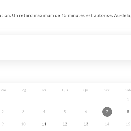
ation. Un retard maximum de 15 minutes est autorisé. Au-delà,
Dom
Seg
Ter
Qua
Qui
Sex
Sáb
1
2
3
4
5
6
7
8
9
10
11
12
13
14
15