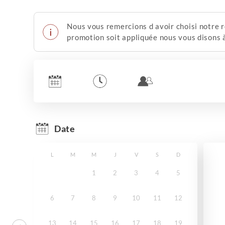
Nous vous remercions d avoir choisi notre r
promotion soit appliquée nous vous disons à
Date
L
M
M
J
V
S
D
1
2
3
4
5
6
7
8
9
10
11
12
13
14
15
16
17
18
19