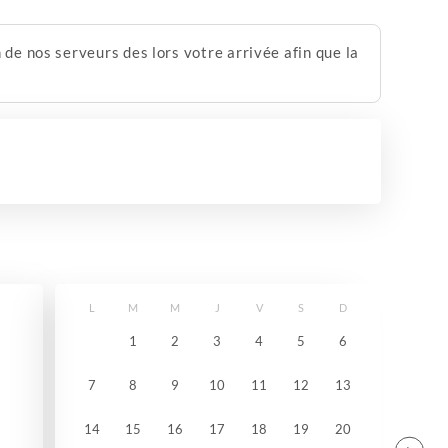
de nos serveurs des lors votre arrivée afin que la
L
M
M
J
V
S
D
1
2
3
4
5
6
7
8
9
10
11
12
13
14
15
16
17
18
19
20