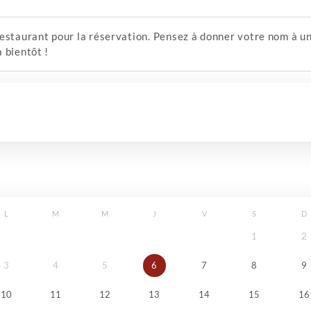
estaurant pour la réservation. Pensez à donner votre nom à un 
 bientôt !
L
M
M
J
V
S
D
1
2
3
4
5
6
7
8
9
10
11
12
13
14
15
16