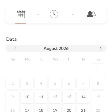
Data
August
2026
Su
Mo
Tu
We
Th
Fr
Sa
1
2
3
4
5
6
7
8
9
10
11
12
13
14
15
16
17
18
19
20
21
22