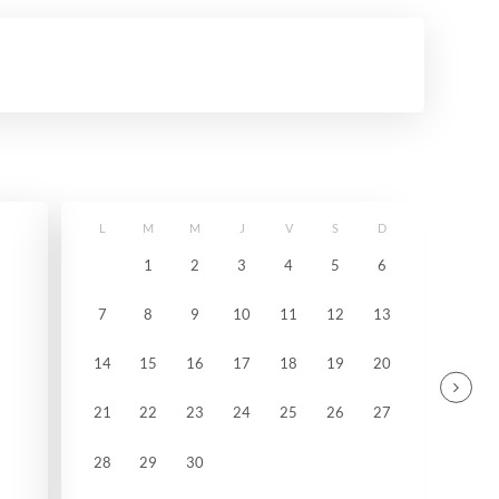
L
M
M
J
V
S
D
1
2
3
4
5
6
7
8
9
10
11
12
13
14
15
16
17
18
19
20
21
22
23
24
25
26
27
28
29
30