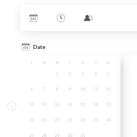
Date
L
M
M
J
V
S
D
1
2
3
4
5
6
7
8
9
10
11
12
13
14
15
16
17
18
19
20
21
22
23
24
25
26
27
28
29
30
31