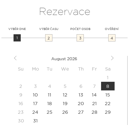
Rezervace
VÝBĚR DNE
VÝBĚR ČASU
POČET OSOB
OVĚŘENÍ
1
2
3
4
August
2026
Su
Mo
Tu
We
Th
Fr
Sa
1
2
3
4
5
6
7
8
9
10
11
12
13
14
15
16
17
18
19
20
21
22
23
24
25
26
27
28
29
30
31