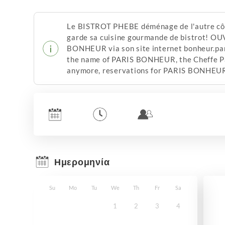
Le BISTROT PHEBE déménage de l'autre côté
garde sa cuisine gourmande de bistrot! OU
BONHEUR via son site internet bonheur.par
the name of PARIS BONHEUR, the Cheffe Pau
anymore, reservations for PARIS BONHEUR w
Ημερομηνία
Su
Mo
Tu
We
Th
Fr
Sa
1
2
3
4