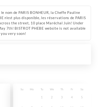
us le nom de PARIS BONHEUR, la Cheffe Pauline
n'est plus disponible, les réservations de PARIS
cross the street, 10 place Maréchal Juin! Under
 May 7th! BISTROT PHEBE website is not available
 you very soon!
Su
Mo
Tu
We
Th
Fr
Sa
1
2
3
4
5