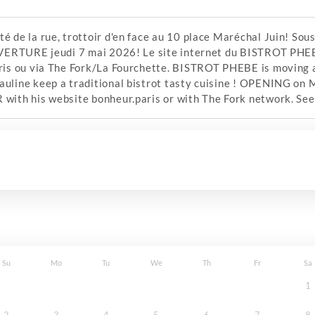
 de la rue, trottoir d'en face au 10 place Maréchal Juin! So
VERTURE jeudi 7 mai 2026! Le site internet du BISTROT PHEBE 
is ou via The Fork/La Fourchette. BISTROT PHEBE is moving a
line keep a traditional bistrot tasty cuisine ! OPENING on
ith his website bonheur.paris or with The Fork network. See
Su
Mo
Tu
We
Th
Fr
Sa
1
2
3
4
5
6
7
8