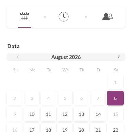
Data
August
2026
Su
Mo
Tu
We
Th
Fr
Sa
1
2
3
4
5
6
7
8
9
10
11
12
13
14
15
16
17
18
19
20
21
22