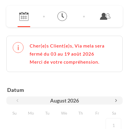
Cher(e)s Client(e)s, Via mela sera
fermé du 03 au 19 août 2026
Merci de votre compréhension.
Datum
August
2026
Su
Mo
Tu
We
Th
Fr
Sa
1