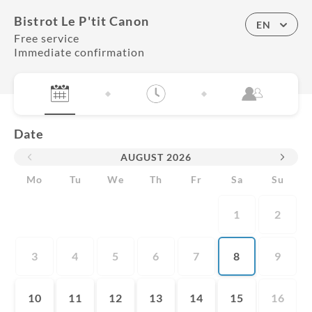
Bistrot Le P'tit Canon
EN
Free service
Immediate confirmation
Date
AUGUST
2026
Mo
Tu
We
Th
Fr
Sa
Su
1
2
3
4
5
6
7
8
9
10
11
12
13
14
15
16