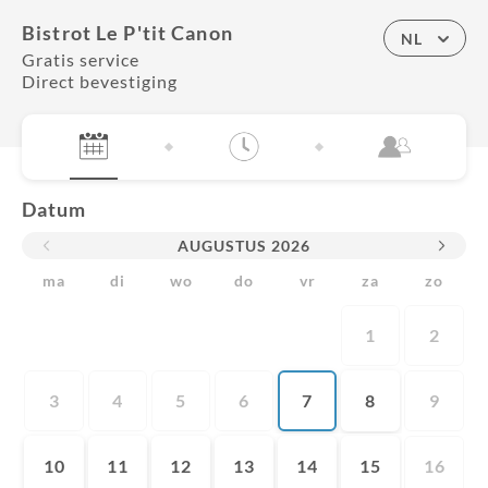
Bistrot Le P'tit Canon
NL
Gratis service
Direct bevestiging
Datum
AUGUSTUS
2026
ma
di
wo
do
vr
za
zo
1
2
3
4
5
6
7
8
9
10
11
12
13
14
15
16