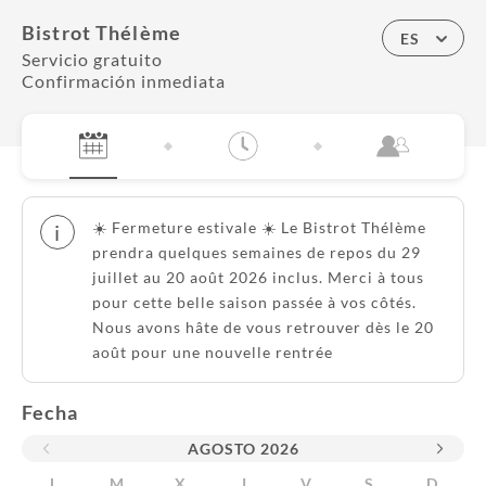
Bistrot Thélème
ES
Servicio gratuito
Confirmación inmediata
☀️ Fermeture estivale ☀️ Le Bistrot Thélème
i
prendra quelques semaines de repos du 29
juillet au 20 août 2026 inclus. Merci à tous
pour cette belle saison passée à vos côtés.
Nous avons hâte de vous retrouver dès le 20
août pour une nouvelle rentrée
Fecha
AGOSTO
2026
L
M
X
J
V
S
D