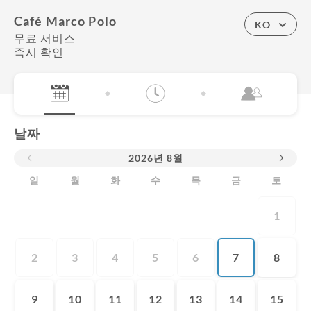
Café Marco Polo
KO
무료 서비스
즉시 확인
날짜
2026
년
8월
일
월
화
수
목
금
토
1
2
3
4
5
6
7
8
9
10
11
12
13
14
15