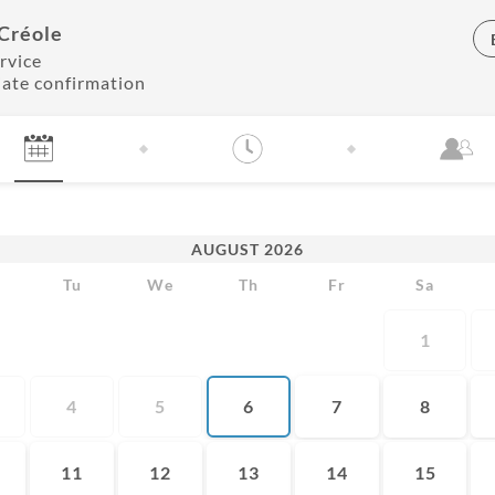
 Créole
rvice
ate confirmation
AUGUST
2026
Tu
We
Th
Fr
Sa
1
4
5
6
7
8
11
12
13
14
15