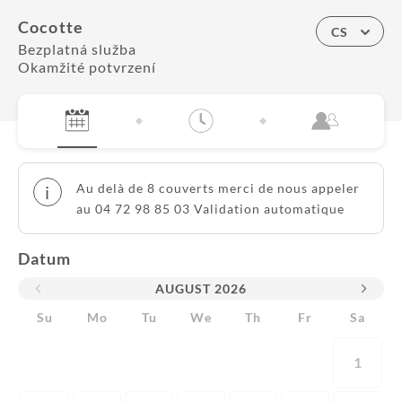
Cocotte
CS
Bezplatná služba
Okamžité potvrzení
Au delà de 8 couverts merci de nous appeler
i
au 04 72 98 85 03 Validation automatique
Datum
AUGUST
2026
Su
Mo
Tu
We
Th
Fr
Sa
1