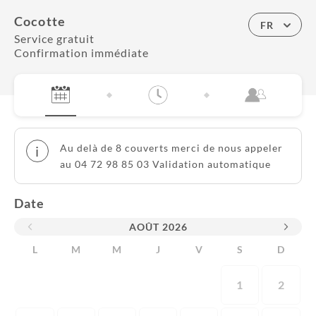
Cocotte
FR
Service gratuit
Confirmation immédiate
Au delà de 8 couverts merci de nous appeler
i
au 04 72 98 85 03 Validation automatique
Date
AOÛT
2026
L
M
M
J
V
S
D
1
2