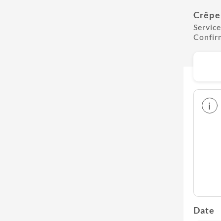
Crêper
Service
Confir
i
Date