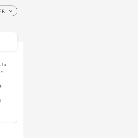
FR
 la
re
a
s