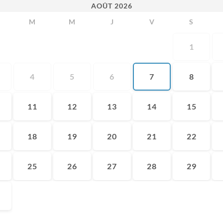
AOÛT
2026
M
M
J
V
S
1
4
5
6
7
8
11
12
13
14
15
18
19
20
21
22
25
26
27
28
29