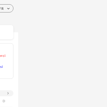
FR
erci
si
D