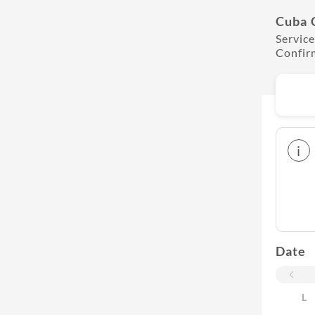
Cuba 
Service
Confir
i
Date
L