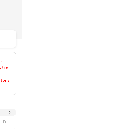
t
utre
itons
D