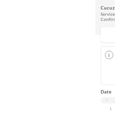
Cucuz
Service
Confir
i
Date
L