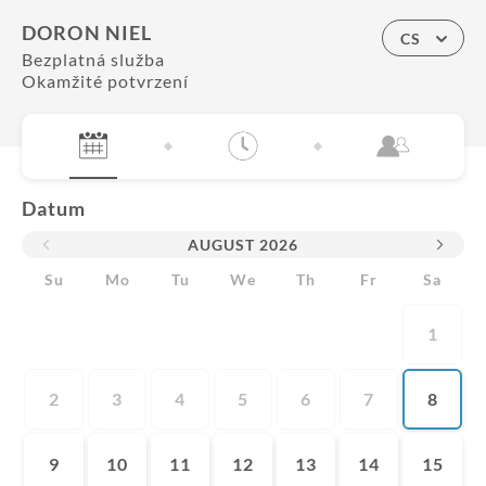
DORON NIEL
CS
Bezplatná služba
Okamžité potvrzení
Datum
AUGUST
2026
Su
Mo
Tu
We
Th
Fr
Sa
1
2
3
4
5
6
7
8
9
10
11
12
13
14
15