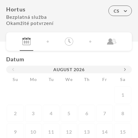
Hortus
CS
Bezplatná služba
Okamžité potvrzení
Datum
AUGUST
2026
Su
Mo
Tu
We
Th
Fr
Sa
1
2
3
4
5
6
7
8
9
10
11
12
13
14
15