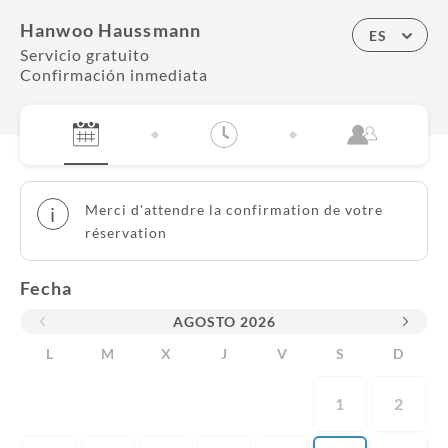
Hanwoo Haussmann
ES
Servicio gratuito
Confirmación inmediata
Merci d'attendre la confirmation de votre
i
réservation
Fecha
AGOSTO
2026
L
M
X
J
V
S
D
1
2