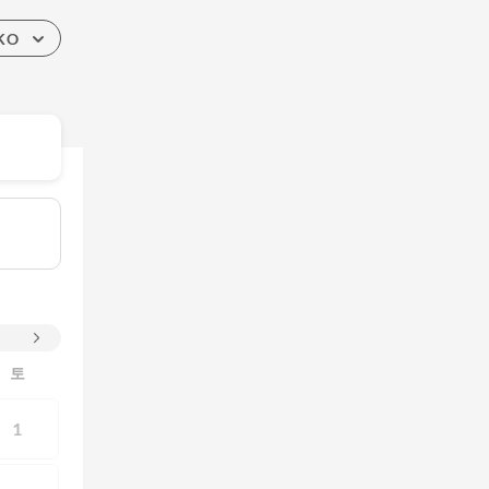
KO
토
1