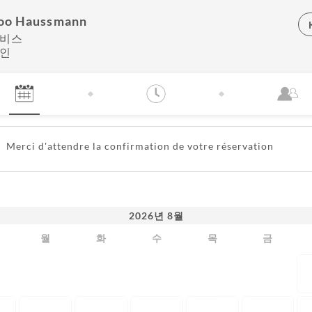
oo Haussmann
서비스
확인
Merci d'attendre la confirmation de votre réservation
2026
년
8월
월
화
수
목
금