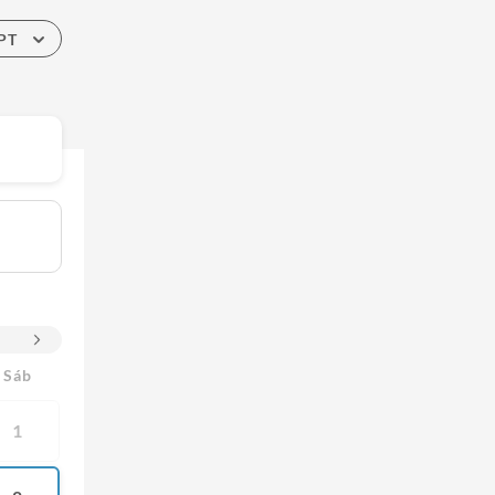
PT
Sáb
1