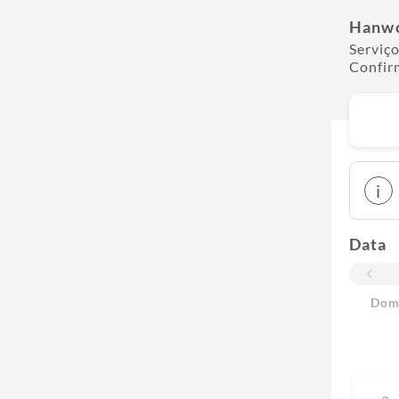
Hanw
Serviço
Confir
i
Data
Do