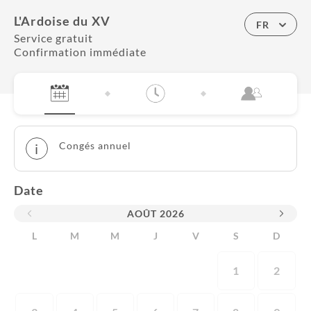
L'Ardoise du XV
FR
Service gratuit
Confirmation immédiate
Congés annuel
i
Date
AOÛT
2026
L
M
M
J
V
S
D
1
2