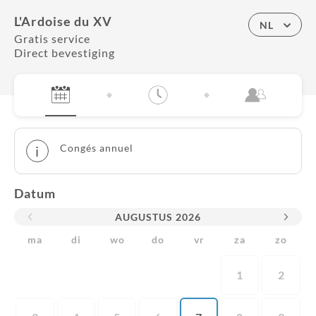
L'Ardoise du XV
NL
Gratis service
Direct bevestiging
Congés annuel
i
Datum
AUGUSTUS
2026
ma
di
wo
do
vr
za
zo
1
2