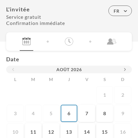
L'invitée
FR
Service gratuit
Confirmation immédiate
Date
AOÛT
2026
L
M
M
J
V
S
D
1
2
3
4
5
6
7
8
9
10
11
12
13
14
15
16