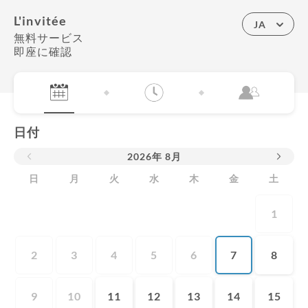
L'invitée
JA
無料サービス
即座に確認
日付
2026
年
8月
日
月
火
水
木
金
土
1
2
3
4
5
6
7
8
9
10
11
12
13
14
15