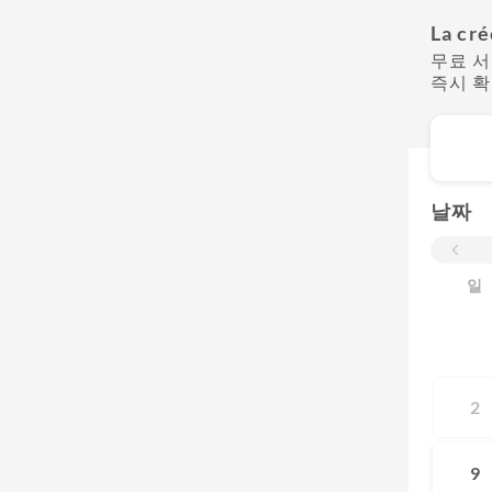
La cré
무료 
즉시 
날짜
일
2
9