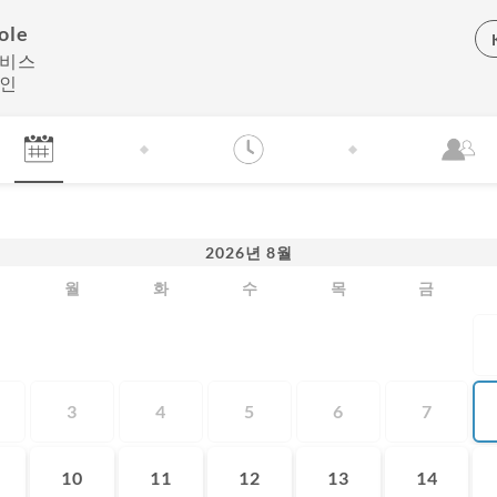
ole
서비스
확인
2026
년
8월
월
화
수
목
금
3
4
5
6
7
10
11
12
13
14