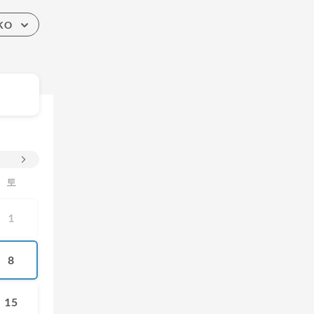
KO
토
1
8
15