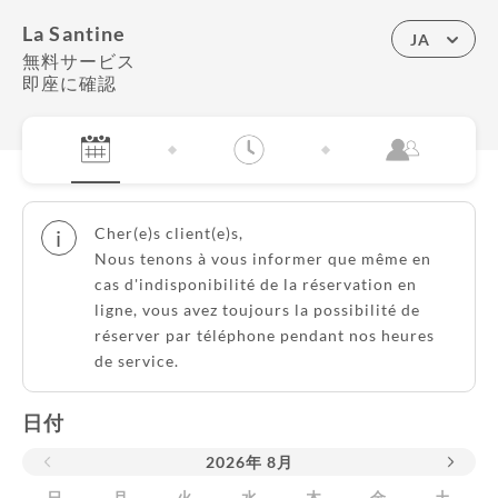
La Santine
JA
無料サービス
即座に確認
Cher(e)s client(e)s,
i
Nous tenons à vous informer que même en
cas d'indisponibilité de la réservation en
ligne, vous avez toujours la possibilité de
réserver par téléphone pendant nos heures
de service.
日付
2026
年
8月
日
月
火
水
木
金
土