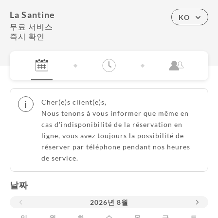
La Santine
KO
무료 서비스
즉시 확인
Cher(e)s client(e)s,
i
Nous tenons à vous informer que même en
cas d'indisponibilité de la réservation en
ligne, vous avez toujours la possibilité de
réserver par téléphone pendant nos heures
de service.
날짜
2026
년
8월
일
월
화
수
목
금
토