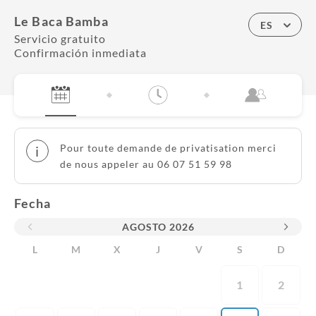
Le Baca Bamba
ES
Servicio gratuito
Confirmación inmediata
Pour toute demande de privatisation merci
i
de nous appeler au 06 07 51 59 98
Fecha
AGOSTO
2026
L
M
X
J
V
S
D
1
2