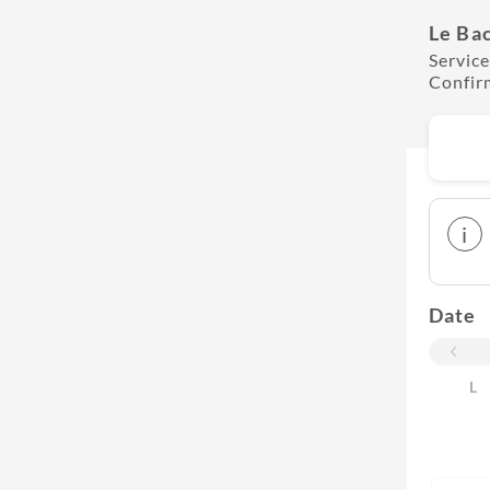
Le Ba
Service
Confir
i
Date
L