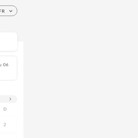
FR
u 06
D
2