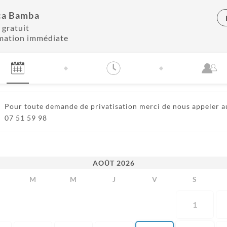
ca Bamba
 gratuit
mation immédiate
Pour toute demande de privatisation merci de nous appeler a
07 51 59 98
AOÛT
2026
M
M
J
V
S
1