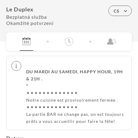
Le Duplex
CS
Bezplatná služba
Okamžité potvrzení
i
DU MARDI AU SAMEDI, HAPPY HOUR, 19H
& 21H .
"
✦✦✦✦✦✦✦✦✦✦✦✦✦
Notre cuisine est provisoirement fermée .
✦✦✦✦✦✦✦✦✦✦✦✦✦
La partie BAR ne change pas, on est toujours
prêts a vous accueillir pour faire la fête!