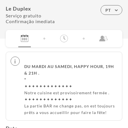
Le Duplex
PT
Serviço gratuito
Confirmação imediata
i
DU MARDI AU SAMEDI, HAPPY HOUR, 19H
& 21H .
"
✦✦✦✦✦✦✦✦✦✦✦✦✦
Notre cuisine est provisoirement fermée .
✦✦✦✦✦✦✦✦✦✦✦✦✦
La partie BAR ne change pas, on est toujours
prêts a vous accueillir pour faire la fête!