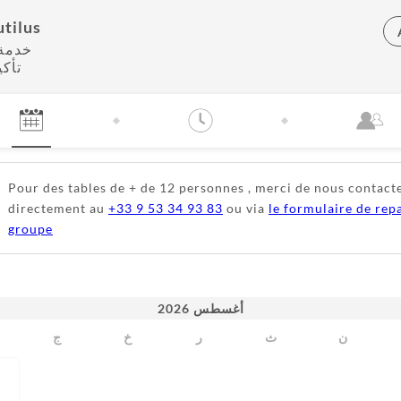
tilus
خدمة 
تأك
Pour des tables de + de 12 personnes , merci de nous contact
directement au
+33 9 53 34 93 83
ou via
le formulaire de rep
groupe
2026
أغسطس
ن
ث
ر
خ
ج