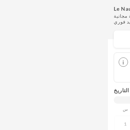
Le Nau
مجانية
يد فوري
i
التاريخ
س
1