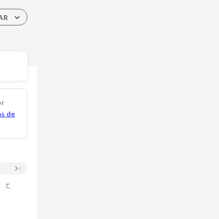
AR
er
as de
ح