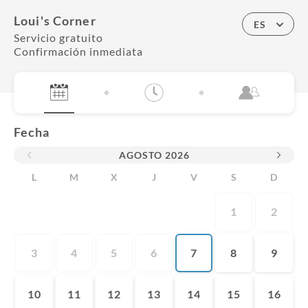
Loui's Corner
ES
Servicio gratuito
Confirmación inmediata
Fecha
AGOSTO
2026
L
M
X
J
V
S
D
1
2
3
4
5
6
7
8
9
10
11
12
13
14
15
16