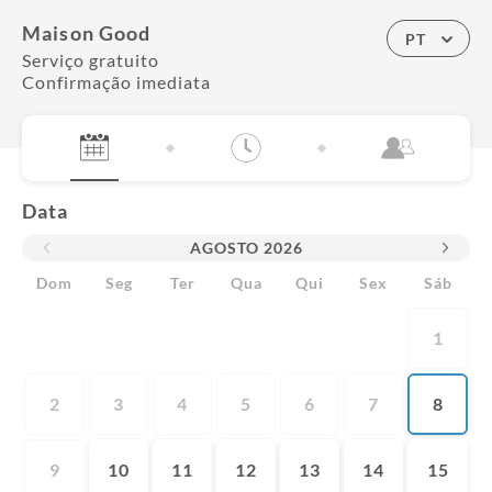
Maison Good
PT
Serviço gratuito
Confirmação imediata
Data
AGOSTO
2026
Dom
Seg
Ter
Qua
Qui
Sex
Sáb
1
2
3
4
5
6
7
8
9
10
11
12
13
14
15